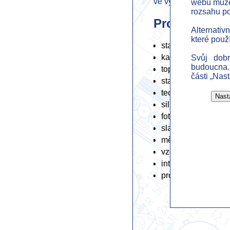
ve výstavbě.
webu můžem
rozsahu p
Provádíme k
Alternativ
které použ
stavebních prací
kanalizace, vody a
Svůj dob
budoucna.
topení a chlazení
části „Nas
stabilních hasicích
technologických r
silnoproudu
fotovoltaiky
slaboproudu
měření a regulace
vzduchotechniky a
integrace systémů
projektové dokum