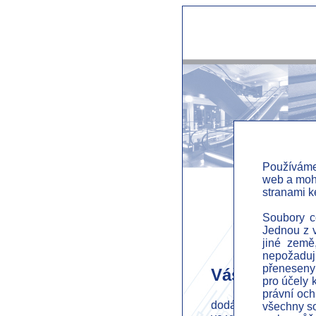
Používáme
web a mohl
stranami k
Soubory co
Jednou z v
jiné země
nepožadují
přeneseny 
Váš partner 
pro účely 
právní och
dodávky stavebních a
všechny so