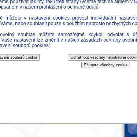
e používat jak my, tak i třetí strany (včetně těch se sídlem v U
» k
opsaném v našem prohlášení o ochraně údajů.
» ak
ompletní dodávky:
ně můžete v nastavení cookies provést individuální nastave
» o
íváme, nebo souhlasit pouze s použitím naprosto nezbytných co
» o
 plynu
rovolný souhlas můžete samozřejmě kdykoli odvolat s ú
» h
 Vaše nastavení lze změnit v našich zásadách ochrany osobní
tavení souborů cookies“.
 zařízení
ozvodů
 klimatizace
entace