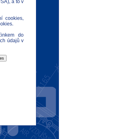
SA), a to v
ontakt
tuality
ní cookies,
chrana dat
okies.
dpovědnost
činkem do
ome
ch údajů v