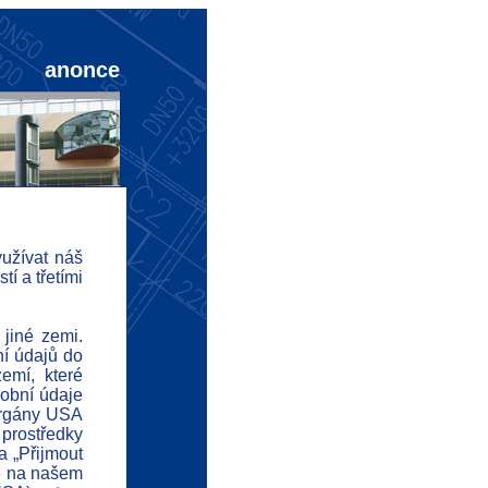
anonce
užívat náš
í a třetími
nonce
ofil
 jiné zemi.
ní údajů do
svědčení
emí, které
sobní údaje
eference
 orgány USA
kazatele
 prostředky
a „Přijmout
d
né na našem