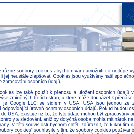
 různé soubory cookies abychom vám umožnili co nejlépe vy
i jej neustále zlepšovat. Cookies jsou využívány naší společnost
e zpracování osobních údajů.
» a
» pr
okies lze také použít k přenosu a uložení osobních údajů v
ýše zmíněných třetích stran, u které může docházet k přenáše
» o
, je Google LLC se sídlem v USA. USA jsou jednou ze z
 odpovídající úroveň ochrany osobních údajů. Pokud budou o
» r
do USA, existuje riziko, že tyto údaje mohou být zpracovány
pro
» u
kontroly a sledování, aniž by dotyčná osoba mohla mít nárok na
rany. V této souvislosti bychom chtěli zdůraznit, že kliknutím n
» i
 technologických celků a projektovou činnost
ubory cookies“ souhlasíte s tím, že soubory cookies používa