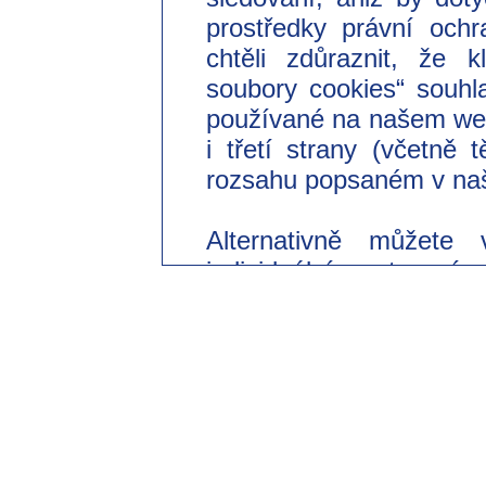
prostředky právní ochr
chtěli zdůraznit, že 
soubory cookies“ souhl
používané na našem we
i třetí strany (včetně
rozsahu popsaném v naš
Alternativně můžete 
individuální nastavení
souhlasit pouze s použi
Svůj dobrovolný souhl
odvolat s účinkem do 
změnit v našich zásad
části „Nastavení souborů