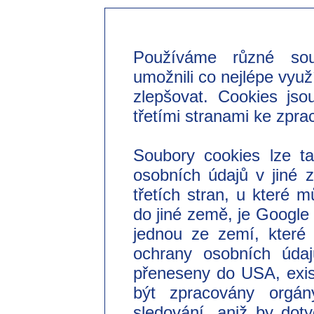
Používáme různé so
umožnili co nejlépe využ
zlepšovat. Cookies jso
třetími stranami ke zpra
Soubory cookies lze t
osobních údajů v jiné
třetích stran, u které 
do jiné země, je Googl
jednou ze zemí, které 
ochrany osobních úda
přeneseny do USA, exist
být zpracovány orgá
sledování, aniž by do