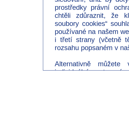
prostředky právní ochr
chtěli zdůraznit, že 
soubory cookies“ souhl
používané na našem we
i třetí strany (včetně
rozsahu popsaném v naš
Alternativně můžete 
individuální nastavení
souhlasit pouze s použi
Svůj dobrovolný souhl
odvolat s účinkem do 
změnit v našich zásad
části „Nastavení souborů