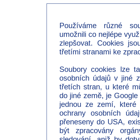
Používáme různé so
umožnili co nejlépe využ
zlepšovat. Cookies jso
třetími stranami ke zpra
Soubory cookies lze t
osobních údajů v jiné
třetích stran, u které 
do jiné země, je Googl
jednou ze zemí, které 
ochrany osobních úda
přeneseny do USA, exist
být zpracovány orgá
sledování, aniž by do