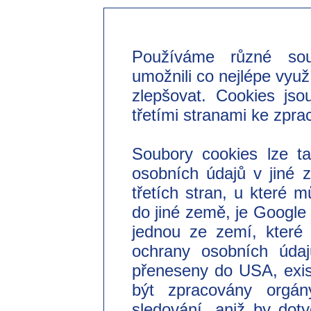
Používáme různé so
umožnili co nejlépe využ
zlepšovat. Cookies jso
třetími stranami ke zpra
Soubory cookies lze t
osobních údajů v jiné
třetích stran, u které 
do jiné země, je Googl
jednou ze zemí, které 
ochrany osobních úda
přeneseny do USA, exist
být zpracovány orgá
sledování, aniž by do