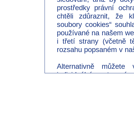
prostředky právní ochr
chtěli zdůraznit, že 
soubory cookies“ souhl
používané na našem we
i třetí strany (včetně
rozsahu popsaném v naš
Alternativně můžete 
individuální nastavení
souhlasit pouze s použi
Svůj dobrovolný souhl
odvolat s účinkem do 
změnit v našich zásad
části „Nastavení souborů