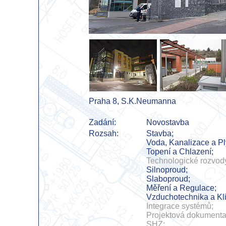
Praha 8, S.K.Neumanna
Zadání:
Novostavba
Rozsah:
Stavba;
Voda, Kanalizace a Pl
Topení a Chlazení;
Technologické rozvod
Silnoproud;
Slaboproud;
Měření a Regulace;
Vzduchotechnika a Kl
Integrace systémů;
Projektová dokumenta
SHZ;