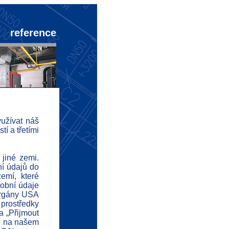
reference
užívat náš
í a třetími
nonce
ofil
 jiné zemi.
ní údajů do
svědčení
emí, které
sobní údaje
eference
 orgány USA
kazatele
 prostředky
a „Přijmout
d
né na našem