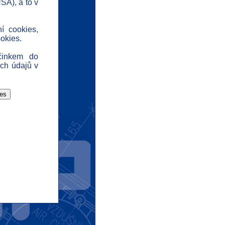
SA), a to v
ontakt
tuality
ní cookies,
chrana dat
okies.
dpovědnost
činkem do
ome
ch údajů v