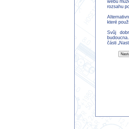
webu můžem
rozsahu p
Alternativ
které použ
Svůj dob
budoucna.
části „Nas
Praha 4 - An
Zadání:
Rozsah: