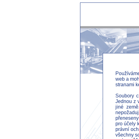
Používáme
web a mohl
ČS tech
stranami k
Soubory co
Jednou z v
jiné země
nepožadují
přeneseny 
pro účely 
právní och
všechny so