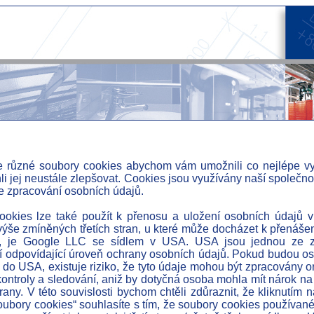
 různé soubory cookies abychom vám umožnili co nejlépe vy
i jej neustále zlepšovat. Cookies jsou využívány naší společnost
nické centrum
e zpracování osobních údajů.
» a
» pr
okies lze také použít k přenosu a uložení osobních údajů v
ýše zmíněných třetích stran, u které může docházet k přenáše
» o
, je Google LLC se sídlem v USA. USA jsou jednou ze z
 odpovídající úroveň ochrany osobních údajů. Pokud budou o
» r
do USA, existuje riziko, že tyto údaje mohou být zpracovány
» u
kontroly a sledování, aniž by dotyčná osoba mohla mít nárok na
rany. V této souvislosti bychom chtěli zdůraznit, že kliknutím n
» i
ubory cookies“ souhlasíte s tím, že soubory cookies používa