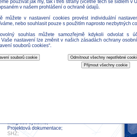
e používat jak my, tak i třetí strany (včetně těch se sídlem v U
» k
opsaném v našem prohlášení o ochraně údajů.
» ak
ně můžete v nastavení cookies provést individuální nastave
» o
íváme, nebo souhlasit pouze s použitím naprosto nezbytných co
» o
rovolný souhlas můžete samozřejmě kdykoli odvolat s ú
» h
 Vaše nastavení lze změnit v našich zásadách ochrany osobní
tavení souborů cookies“.
tala Staška
2007
Výstavba budovy
Stavba;
Voda, Kanalizace a Plyn;
Topení a Chlazení;
Technologické rozvody;
Silnoproud;
Slaboproud;
Měření a Regulace;
Vzduchotechnika a Klimatizace;
Integrace systémů;
Projektová dokumentace;
SHZ;