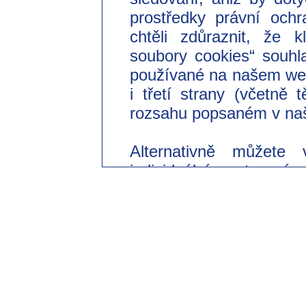
prostředky právní ochr
chtěli zdůraznit, že 
soubory cookies“ souhl
používané na našem we
i třetí strany (včetně
rozsahu popsaném v naš
Alternativně můžete 
individuální nastavení
souhlasit pouze s použi
Svůj dobrovolný souhl
odvolat s účinkem do 
změnit v našich zásad
části „Nastavení souborů