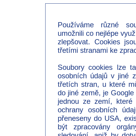
Používáme různé so
umožnili co nejlépe využ
zlepšovat. Cookies jso
třetími stranami ke zpra
Soubory cookies lze t
osobních údajů v jiné
třetích stran, u které 
do jiné země, je Googl
jednou ze zemí, které 
ochrany osobních úda
přeneseny do USA, exist
být zpracovány orgá
sledování, aniž by do