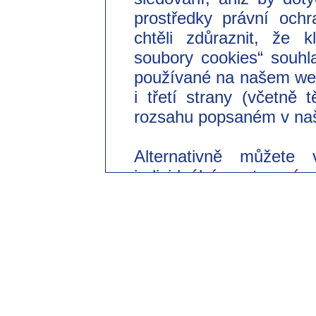
prostředky právní ochr
chtěli zdůraznit, že 
soubory cookies“ souhl
používané na našem we
i třetí strany (včetně
rozsahu popsaném v naš
Alternativně můžete 
individuální nastavení
souhlasit pouze s použi
Svůj dobrovolný souhl
odvolat s účinkem do 
změnit v našich zásad
části „Nastavení souborů