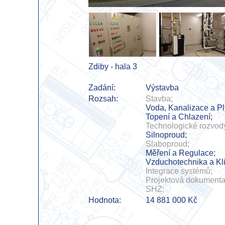
Zdiby - hala 3
Zadání:
Výstavba
Rozsah:
Stavba;
Voda, Kanalizace a Pl
Topení a Chlazení;
Technologické rozvod
Silnoproud;
Slaboproud;
Měření a Regulace;
Vzduchotechnika a Kl
Integrace systémů;
Projektová dokumenta
SHZ;
Hodnota:
14 881 000 Kč