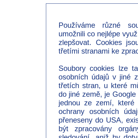
Používáme různé so
umožnili co nejlépe využ
zlepšovat. Cookies jso
třetími stranami ke zpra
Soubory cookies lze t
osobních údajů v jiné
třetích stran, u které 
do jiné země, je Googl
jednou ze zemí, které 
ochrany osobních úda
přeneseny do USA, exist
být zpracovány orgá
sledování, aniž by do