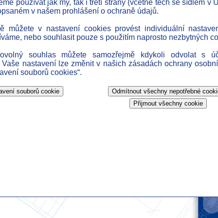
e používat jak my, tak i třetí strany (včetně těch se sídlem v U
» c
Sport Centrum STEP
opsaném v našem prohlášení o ochraně údajů.
KB
» n
ně můžete v nastavení cookies provést individuální nastave
HARIMATEC CZECH
» da
íváme, nebo souhlasit pouze s použitím naprosto nezbytných co
» d
rovolný souhlas můžete samozřejmě kdykoli odvolat s ú
» h
 Vaše nastavení lze změnit v našich zásadách ochrany osobní
tavení souborů cookies“.
ENCE
 knihovna
rum