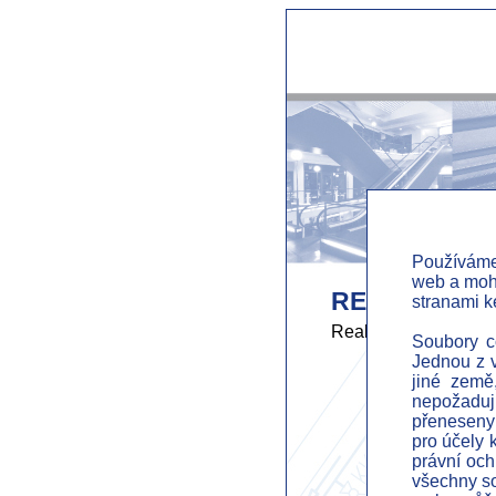
Používáme
web a mohl
REFERENCE
stranami k
Realized in year
-->
Soubory co
2026
Jednou z v
2025
jiné země
nepožadují
2024
přeneseny 
2023
pro účely 
2022
právní och
2021
všechny so