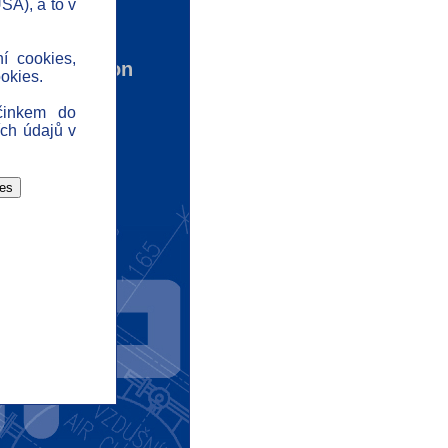
SA), a to v
ontact
ews
ní cookies,
ta protection
okies.
isclaimer
činkem do
ome
ch údajů v