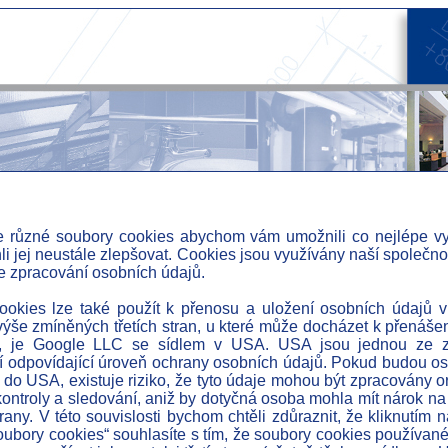
 různé soubory cookies abychom vám umožnili co nejlépe vy
i jej neustále zlepšovat. Cookies jsou využívány naší společnost
e zpracování osobních údajů.
» a
 2007
» a
okies lze také použít k přenosu a uložení osobních údajů v
ČS technické centrum
ýše zmíněných třetích stran, u které může docházet k přenáše
» ce
, je Google LLC se sídlem v USA. USA jsou jednou ze z
IPS Alpha
 odpovídající úroveň ochrany osobních údajů. Pokud budou o
» r
Aisin III.
do USA, existuje riziko, že tyto údaje mohou být zpracovány
» i
kontroly a sledování, aniž by dotyčná osoba mohla mít nárok na
U Zlatého Anděla
rany. V této souvislosti bychom chtěli zdůraznit, že kliknutím n
» i
EAST BUILDING
ubory cookies“ souhlasíte s tím, že soubory cookies používa