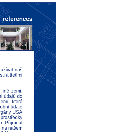
references
užívat náš
í a třetími
nnounce
bout us
 jiné zemi.
ní údajů do
rificates
emí, které
sobní údaje
eferences
 orgány USA
ndicators
 prostředky
a „Přijmout
d
né na našem