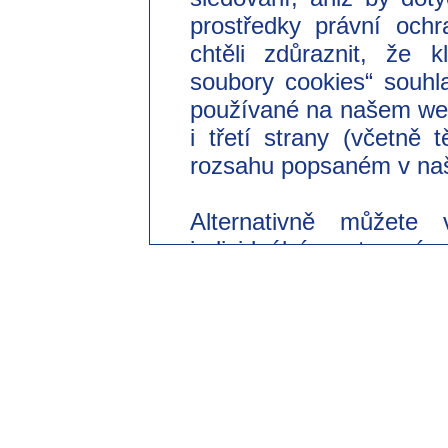
prostředky právní ochr
chtěli zdůraznit, že 
soubory cookies“ souhl
používané na našem we
i třetí strany (včetně
rozsahu popsaném v naš
Alternativně můžete 
individuální nastavení
souhlasit pouze s použi
Svůj dobrovolný souhl
odvolat s účinkem do 
změnit v našich zásad
části „Nastavení souborů