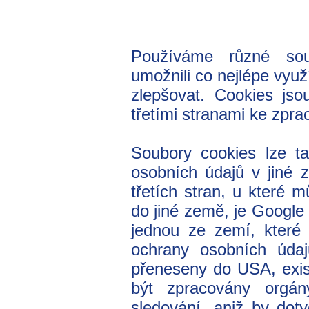
Používáme různé so
umožnili co nejlépe využ
zlepšovat. Cookies jso
třetími stranami ke zpra
Soubory cookies lze t
osobních údajů v jiné
třetích stran, u které 
do jiné země, je Googl
jednou ze zemí, které 
ochrany osobních úda
přeneseny do USA, exist
být zpracovány orgá
sledování, aniž by do