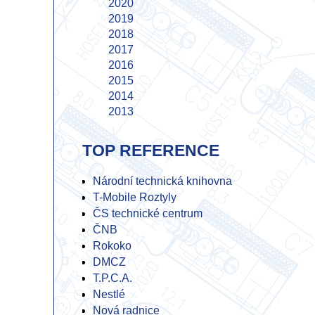
2020
2019
2018
2017
2016
2015
2014
2013
2012
2011
TOP REFERENCE
2010
2009
Národní technická knihovna
2008
T-Mobile Roztyly
2007
ČS technické centrum
2006
ČNB
2005
Rokoko
2004
DMCZ
2003
T.P.C.A.
2002
Nestlé
2001
Nová radnice
2000