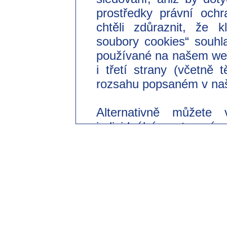
prostředky právní ochr
chtěli zdůraznit, že 
soubory cookies“ souhl
používané na našem we
i třetí strany (včetně
rozsahu popsaném v naš
Alternativně můžete 
individuální nastavení
souhlasit pouze s použi
Svůj dobrovolný souhl
odvolat s účinkem do 
změnit v našich zásad
části „Nastavení souborů