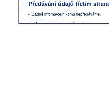
Předávání údajů třetím stra
Žádné informace nikomu nepředáváme.
Práva subjektu údajů
Vzhledem k tomu že žádné informace neu
tohoto webu žádná práva k dispozici.
Cookie informace
Při návštěvě našich stránek se zobrazí info
tomto webu a pokračováním na tento web každ
web pro svou funkci cookies používá.
Typy cookies
Nezbytné
– pro správné fungování webu - 
Analytické
– nepoužíváme