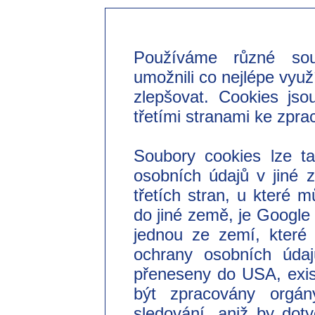
Úřad pro ochranu osobních údajů
Web:
https://www.uoou.cz
Používáme různé so
Adresa: Pplk. Sochora 27, 170 00 Praha 7
umožnili co nejlépe využ
zlepšovat. Cookies jso
třetími stranami ke zpra
Soubory cookies lze t
osobních údajů v jiné
třetích stran, u které 
do jiné země, je Googl
jednou ze zemí, které 
ochrany osobních úda
přeneseny do USA, exist
být zpracovány orgá
sledování, aniž by do