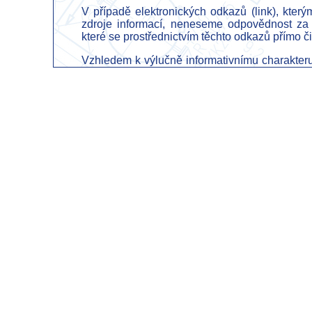
V případě elektronických odkazů (link), kter
zdroje informací, neneseme odpovědnost za
které se prostřednictvím těchto odkazů přímo č
Vzhledem k výlučně informativnímu charakter
zdůrazňujeme, že je vyloučena jakákoli
společnosti nebo vázanost jakýmikoliv jiný
poskytnutých informací.