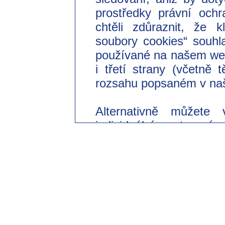
prostředky právní ochr
chtěli zdůraznit, že 
soubory cookies“ souhl
používané na našem we
i třetí strany (včetně
rozsahu popsaném v naš
Alternativně můžete 
individuální nastavení
souhlasit pouze s použi
Svůj dobrovolný souhl
odvolat s účinkem do 
změnit v našich zásad
části „Nastavení souborů