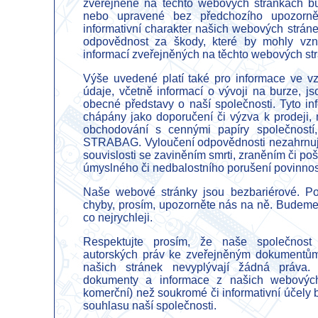
zveřejněné na těchto webových stránkách 
nebo upravené bez předchozího upozorně
informativní charakter našich webových strá
odpovědnost za škody, které by mohly vzni
informací zveřejněných na těchto webových st
Výše uvedené platí také pro informace ve vz
údaje, včetně informací o vývoji na burze, j
obecné představy o naší společnosti. Tyto i
chápány jako doporučení či výzva k prodeji,
obchodování s cennými papíry společností,
STRABAG. Vyloučení odpovědnosti nezahrnuj
souvislosti se zaviněním smrti, zraněním či p
úmyslného či nedbalostního porušení povinnost
Naše webové stránky jsou bezbariérové. Po
chyby, prosím, upozorněte nás na ně. Budeme
co nejrychleji.
Respektujte prosím, že naše společnost
autorských práv ke zveřejněným dokumentům 
našich stránek nevyplývají žádná práva.
dokumenty a informace z našich webových 
komerční) než soukromé či informativní účel
souhlasu naší společnosti.