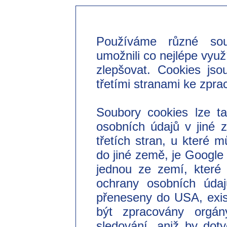
Používáme různé so
umožnili co nejlépe využ
zlepšovat. Cookies jso
třetími stranami ke zpra
Soubory cookies lze t
osobních údajů v jiné
třetích stran, u které 
do jiné země, je Googl
jednou ze zemí, které 
ochrany osobních úda
přeneseny do USA, exist
být zpracovány orgá
sledování, aniž by do