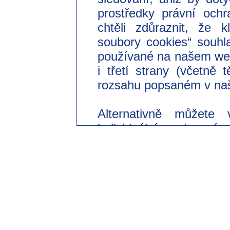
prostředky právní ochr
chtěli zdůraznit, že 
soubory cookies“ souhl
používané na našem we
i třetí strany (včetně
rozsahu popsaném v naš
Alternativně můžete 
individuální nastavení
souhlasit pouze s použi
Svůj dobrovolný souhl
odvolat s účinkem do 
změnit v našich zásad
části „Nastavení souborů