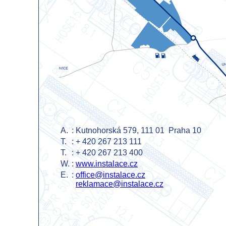
A.
:
Kutnohorská 579, 111 01 Praha 10
T.
:
+ 420 267 213 111
T.
:
+ 420 267 213 400
W.
:
www.instalace.cz
E.
:
office@instalace.cz
r
eklamace@instalace.cz