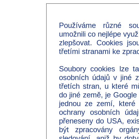
Používáme různé so
umožnili co nejlépe využ
zlepšovat. Cookies jso
třetími stranami ke zpra
Soubory cookies lze t
osobních údajů v jiné
třetích stran, u které 
do jiné země, je Googl
jednou ze zemí, které 
ochrany osobních úda
přeneseny do USA, exist
být zpracovány orgá
sledování, aniž by do