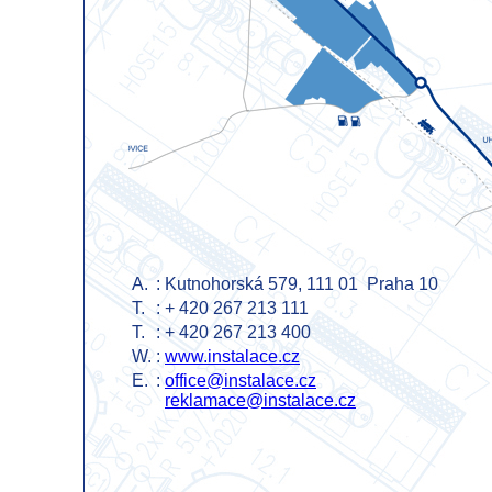
A.
:
Kutnohorská 579, 111 01 Praha 10
T.
:
+ 420 267 213 111
T.
:
+ 420 267 213 400
W.
:
www.instalace.cz
E.
:
office@instalace.cz
r
eklamace@instalace.cz