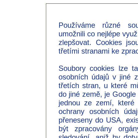
Používáme různé so
umožnili co nejlépe využ
zlepšovat. Cookies jso
třetími stranami ke zpra
Soubory cookies lze t
osobních údajů v jiné
třetích stran, u které 
do jiné země, je Googl
jednou ze zemí, které 
ochrany osobních úda
přeneseny do USA, exist
být zpracovány orgá
sledování, aniž by do