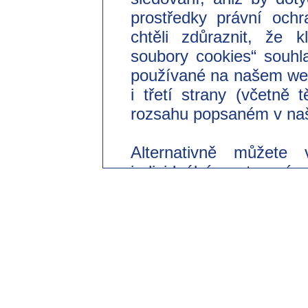
prostředky právní ochr
chtěli zdůraznit, že 
soubory cookies“ souhl
používané na našem we
i třetí strany (včetně
rozsahu popsaném v naš
Alternativně můžete 
individuální nastavení
souhlasit pouze s použi
Svůj dobrovolný souhl
odvolat s účinkem do 
změnit v našich zásad
části „Nastavení souborů