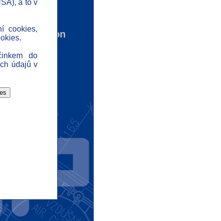
SA), a to v
ontact
ews
ní cookies,
ta protection
okies.
isclaimer
činkem do
ome
ch údajů v