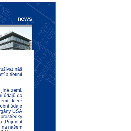
news
užívat náš
í a třetími
nnounce
bout us
 jiné zemi.
ní údajů do
rificates
emí, které
sobní údaje
eferences
 orgány USA
ndicators
 prostředky
a „Přijmout
d
né na našem