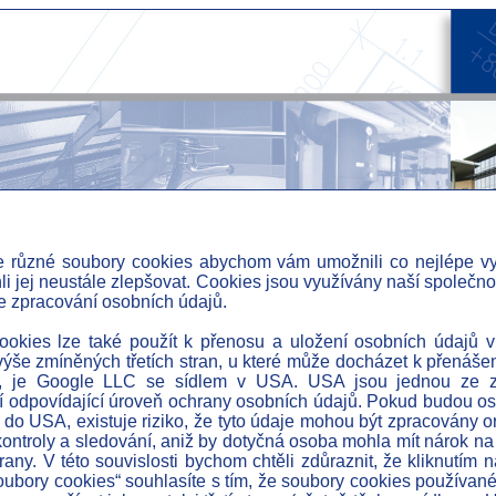
 různé soubory cookies abychom vám umožnili co nejlépe vy
i jej neustále zlepšovat. Cookies jsou využívány naší společnost
e zpracování osobních údajů.
» a
» a
okies lze také použít k přenosu a uložení osobních údajů v
ýše zmíněných třetích stran, u které může docházet k přenáše
» ce
, je Google LLC se sídlem v USA. USA jsou jednou ze z
rated System of Management in IP
 odpovídající úroveň ochrany osobních údajů. Pokud budou o
» r
do USA, existuje riziko, že tyto údaje mohou být zpracovány
» i
kontroly a sledování, aniž by dotyčná osoba mohla mít nárok na
rany. V této souvislosti bychom chtěli zdůraznit, že kliknutím n
» i
ubory cookies“ souhlasíte s tím, že soubory cookies používa
tional Programme Prague Adaptibility