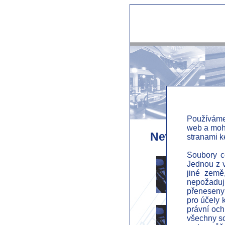
Používáme
web a mohl
News
stranami k
Soubory co
Jednou z v
jiné země
Integ
nepožadují
přeneseny 
pro účely 
právní och
všechny so
Opera