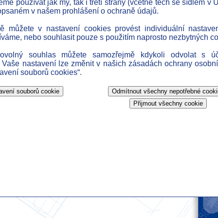
e používat jak my, tak i třetí strany (včetně těch se sídlem v U
» c
opsaném v našem prohlášení o ochraně údajů.
» n
ně můžete v nastavení cookies provést individuální nastave
» da
íváme, nebo souhlasit pouze s použitím naprosto nezbytných co
ation Security Policy in IP
» d
rovolný souhlas můžete samozřejmě kdykoli odvolat s ú
» h
 Vaše nastavení lze změnit v našich zásadách ochrany osobní
tavení souborů cookies“.