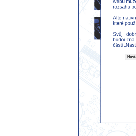
webu můžem
rozsahu p
Alternativ
které použ
Inform
Svůj dob
budoucna.
části „Nas