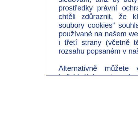
prostředky právní ochr
chtěli zdůraznit, že 
soubory cookies“ souhl
používané na našem we
i třetí strany (včetně
rozsahu popsaném v naš
Alternativně můžete 
individuální nastavení
souhlasit pouze s použi
Svůj dobrovolný souhl
odvolat s účinkem do 
změnit v našich zásad
části „Nastavení souborů