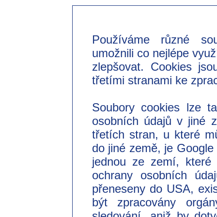
Používáme různé so
umožnili co nejlépe využ
zlepšovat. Cookies jso
třetími stranami ke zpra
Soubory cookies lze t
osobních údajů v jiné
třetích stran, u které 
do jiné země, je Googl
jednou ze zemí, které 
ochrany osobních úda
přeneseny do USA, exist
být zpracovány orgá
sledování, aniž by do